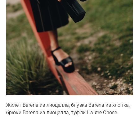
Жилет Barena из лиоцелла, блузка Barena из хлопка,
брюки Barenа из лиоцелла, туфли L'autre Chose.