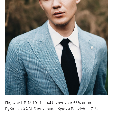
Пиджак L.B.M.1911 — 44% хлопка и 56% льна.
Рубашка XACUS из хлопка, брюки Berwich — 71%