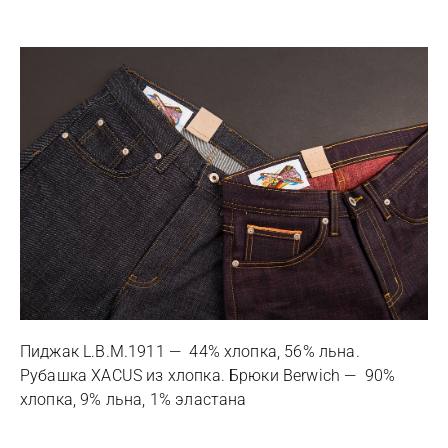
Пиджак L.B.M.1911 — 44% хлопка, 56% льна.
Рубашка XACUS из хлопка. Брюки Berwich — 90%
хлопка, 9% льна, 1% эластана