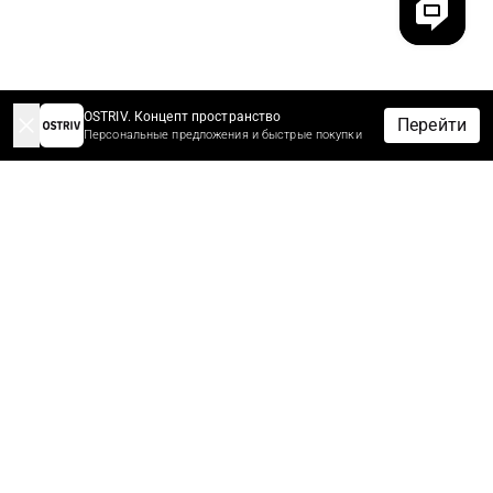
OSTRIV. Концепт пространство
Перейти
Персональные предложения и быстрые покупки
-10% НА ЗАКАЗ ЗА ПОДПИСКУ
Подпишитесь сейчас, чтобы получить скидку 10%* на первый
заказ.
Первыми узнайте новости, скидки и распродажи.
*Скидки не суммируются с другими скидками и акционными
предложениями.