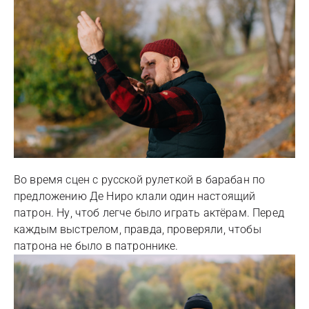
Во время сцен с русской рулеткой в барабан по
предложению Де Ниро клали один настоящий
патрон. Ну, чтоб легче было играть актёрам. Перед
каждым выстрелом, правда, проверяли, чтобы
патрона не было в патроннике.