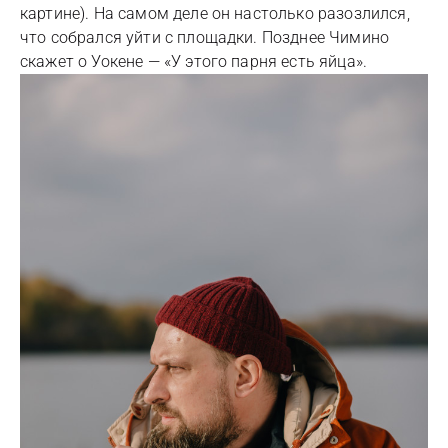
картине). На самом деле он настолько разозлился,
что собрался уйти с площадки. Позднее Чимино
скажет о Уокене — «У этого парня есть яйца».