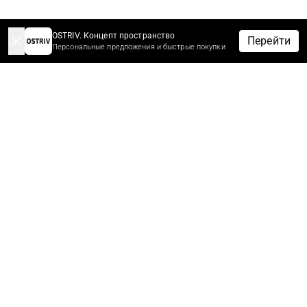
OSTRIV. Концепт пространство
Перейти
Персональные предложения и быстрые покупки
-10% НА ЗАКАЗ ЗА ПОДПИСКУ
Подпишитесь сейчас, чтобы получить скидку 10%* на первый
заказ.
Первыми узнайте новости, скидки и распродажи.
*Скидки не суммируются с другими скидками и акционными
предложениями.
МУЖЧИНАМ