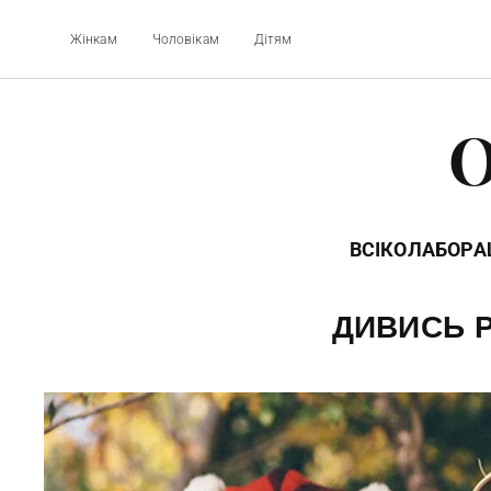
Жінкам
Чоловікам
Дітям
O
ВСІ
КОЛАБОРАЦ
ДИВИСЬ Р