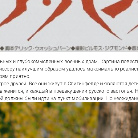
ных и глубокомысленных военных драм. Картина повеству
ежиссеру наилучшим образом удалось максимально реалис
оям приятно.
ое друзей. Все они живут в Спигинфелде и являются деть
ив женится, и каждый в предвкушении русского застолья. 
зей должны были идти на пункт мобилизации. Но неожида