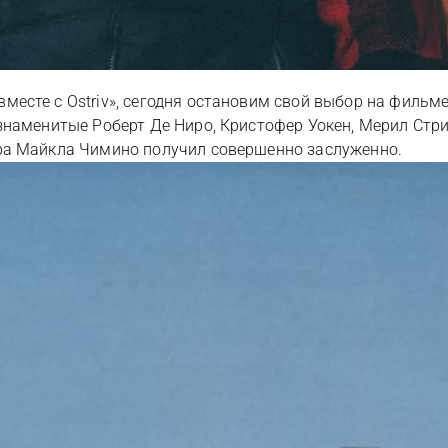
сте с Ostriv», сегодня остановим свой выбор на фильме
знаменитые Роберт Де Ниро, Кристофер Уокен, Мерил Стри
ра Майкла Чимино получил совершенно заслуженно.