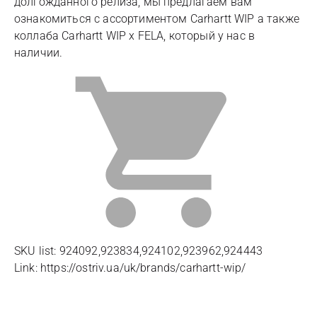
долгожданного релиза, мы предлагаем вам
ознакомиться с ассортиментом Carhartt WIP а также
коллаба Carhartt WIP x FELA, который у нас в
наличии.
SKU list: 924092,923834,924102,923962,924443
Link: https://ostriv.ua/uk/brands/carhartt-wip/