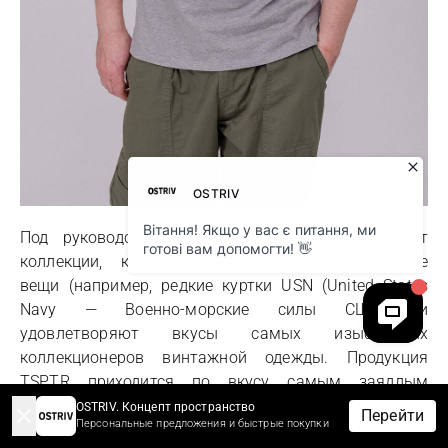
Под руководством Раса Гейтера бренд создает
коллекции, которые воспроизводят уникальные
вещи (например, редкие куртки USN (United States
Navy — Военно-морские силы США)) и
удовлетворяют вкусы самых изысканных
коллекционеров винтажной одежды. Продукция
TSPTR приходится по вкусу самым заядлым
энтузиастам.
OSTRIV. Концепт пространство
Перейти
Персональные предложения и быстрые покупки