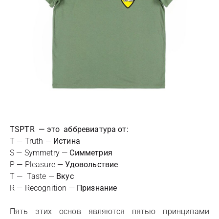
TSPTR — это аббревиатура от:
T — Truth —
Истина
S — Symmetry —
Симметрия
P — Pleasure —
Удовольствие
T — Taste —
Вкус
R — Recognition —
Признание
Пять этих основ являются пятью принципами