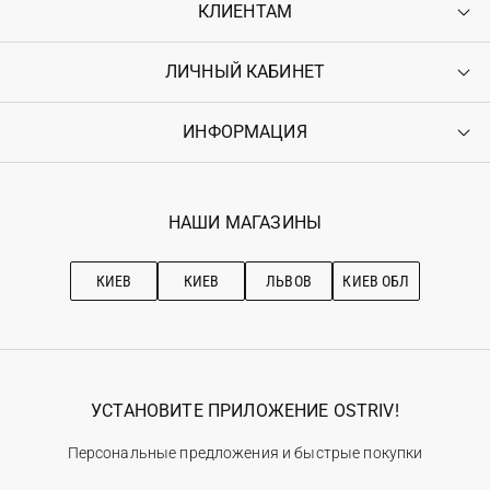
КЛИЕНТАМ
ЛИЧНЫЙ КАБИНЕТ
Контакты
Доставка
Оплата
ИНФОРМАЦИЯ
Войти
Возврат
Регистрация
Гарантия
Мои заказы
Программа лояльности
Вакансии
Избранное
Наши магазини
НАШИ МАГАЗИНЫ
Ostriv Club+
Про OSTRIV
Подписка на новости
Рекомендации по уходу
КИЕВ
КИЕВ
ЛЬВОВ
КИЕВ ОБЛ
УСТАНОВИТЕ ПРИЛОЖЕНИЕ OSTRIV!
Персональные предложения и быстрые покупки