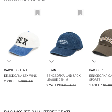
CARNE BOLLENTE
EDWIN
BARBOUR
One size
One size
One si
БЕЙСБОЛКА SEX WINS
БЕЙСБОЛКА LAID-BACK
БЕЙСБОЛКА CA
LEAGUE DENIM
SPORTS
2 730 ГРН
3 900 ГРН
2 240 ГРН
3 200 ГРН
1 400 ГРН
2 000