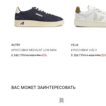
AUTRY
VEJA
40
41
42
43
41
42
КРОССОВКИ MEDALIST LOW MAN
КРОССОВКИ V-82 II
6 540 ГРН
10 900 ГРН
-40%
9 306 ГРН
11 633 ГРН
-20
44
45
46
45
ВАС МОЖЕТ ЗАИНТЕРЕСОВАТЬ