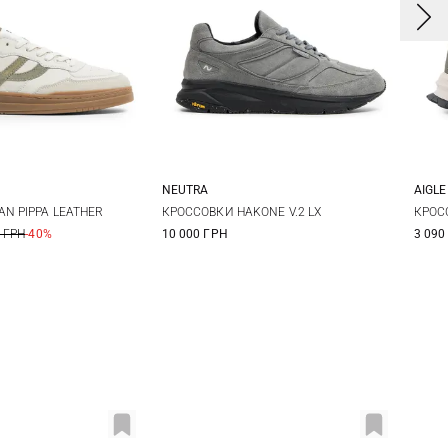
NEUTRA
AIGLE
2
43
44
40
41
42
43
4
N PIPPA LEATHER
КРОССОВКИ HAKONE V.2 LX
КРОС
 ГРН
-40%
10 000 ГРН
3 090
6
44
45
46
4