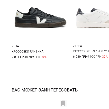
ZESPA
VEJA
40
41
41
42
43
44
КРОССОВКИ ZSPGT.M.26
КРОССОВКИ PANENKA
6 930 ГРН
9 900 ГРН
-30%
7 031 ГРН
8 789 ГРН
-20%
44
45
ВАС МОЖЕТ ЗАИНТЕРЕСОВАТЬ