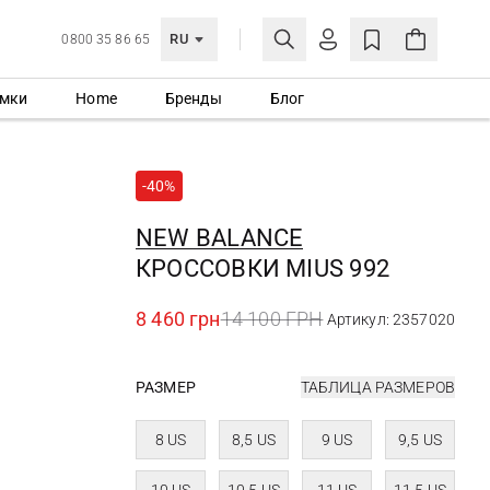
RU
0800 35 86 65
мки
Home
Бренды
Блог
ЛИЧНЫЙ КАБИНЕТ
ВОЙТИ
-40%
Еще не зарегистрированы?
СОЗДАТЬ УЧЕТНУЮ ЗАПИСЬ
NEW BALANCE
КРОССОВКИ MIUS 992
8 460 грн
14 100 ГРН
Артикул: 2357020
РАЗМЕР
ТАБЛИЦА РАЗМЕРОВ
8 US
8,5 US
9 US
9,5 US