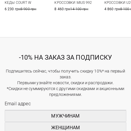
КЕДЫ COURT W
КРОССОВКИ MIUS 992
КРОССОВКИ U2
40
41
7 US
7,5 US
6 US
6,5 US
6 230 грн
8 900 грн
8 460 грн
14 100 грн
4 860 грн
8 100 
8 US
8,5 US
-10% НА ЗАКАЗ ЗА ПОДПИСКУ
Подпишитесь сейчас, чтобы получить скидку 10%* на первый
заказ.
Первыми узнайте новости, скидки и распродажи.
*Скидки не суммируются с другими скидками и акционными
предложениями.
МУЖЧИНАМ
ЖЕНЩИНАМ