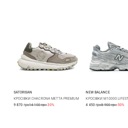
SATORISAN
NEW BALANCE
36
37
38
39
4,5 US
5 US
5,
КРОСІВКИ CHACRONA METTA PREMIUM
КРОСІВКИ M1000G LIFES
9 870 грн
14 100 грн
-30%
4 450 грн
8 900 грн
-50%
40
41
6,5 US