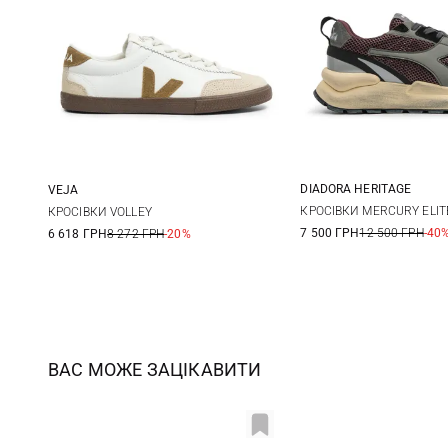
DIADORA HERITAGE
VEJA
4 UK
4,5 UK
5
36
37
38
39
КРОСІВКИ MERCURY ELI
КРОСІВКИ VOLLEY
7 500 ГРН
12 500 ГРН
-40
6 618 ГРН
8 272 ГРН
-20%
6 UK
6,5 UK
7
40
41
ВАС МОЖЕ ЗАЦІКАВИТИ