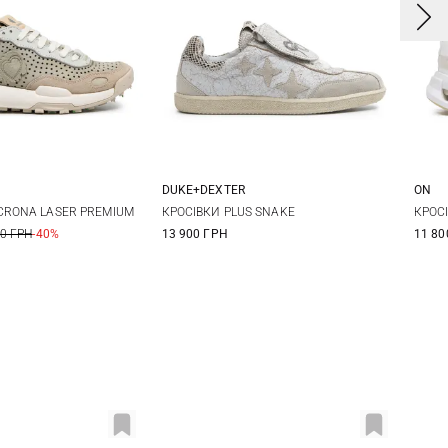
DUKE+DEXTER
ON
7
38
39
36
37
38
39
3
CRONA LASER PREMIUM
КРОСІВКИ PLUS SNAKE
КРОС
00 ГРН
-40%
13 900 ГРН
11 80
1
40