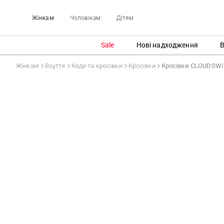
Жінкам
Чоловікам
Дітям
Sale
Нові надходження
В
Жінкам
Взуття
Кеди та кросівки
Кросівки
Кросівки CLOUDSWI