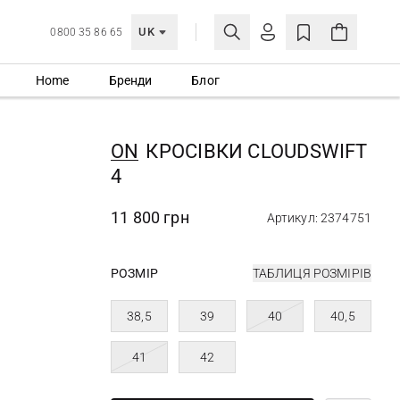
UK
0800 35 86 65
Home
Бренди
Блог
МОЯ ОБЛІКІВКА
УВІЙТИ
ON
КРОСІВКИ CLOUDSWIFT
Ще не зареєстровані?
4
СТВОРИТИ ОБЛІКІВКУ
11 800 грн
Артикул: 2374751
РОЗМІР
ТАБЛИЦЯ РОЗМІРІВ
38,5
39
40
40,5
41
42