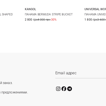
KANGOL
UNIVERSAL WO
M
L
S
M
L
XL
M
L SHAPED
ПАНАМА BERMUDA STRIPE BUCKET
ПАНАМА UNIVE
2 800 грн
4 000 грн
-30%
1 800 грн
3 600 
й заказ.
и предложениями.