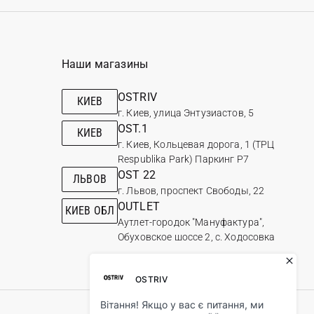
Наши магазины
OSTRIV
КИЕВ
г. Киев, улица Энтузиастов, 5
OST.1
КИЕВ
г. Киев, Кольцевая дорога, 1 (ТРЦ
Respublika Park) Паркинг Р7
OST 22
ЛЬВОВ
г. Львов, проспект Свободы, 22
OUTLET
КИЕВ ОБЛ
Аутлет-городок "Мануфактура",
Обуховское шоссе 2, с. Ходосовка