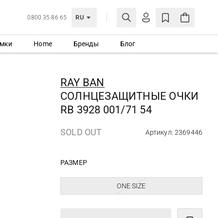
RU
0800 35 86 65
мки
Home
Бренды
Блог
ЛИЧНЫЙ КАБИНЕТ
ВОЙТИ
RAY BAN
Еще не зарегистрированы?
СОЛНЦЕЗАЩИТНЫЕ ОЧКИ
СОЗДАТЬ УЧЕТНУЮ ЗАПИСЬ
RB 3928 001/71 54
SOLD OUT
Артикул: 2369446
РАЗМЕР
ONE SIZE