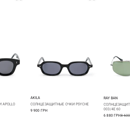
AKILA
RAY BAN
One size
 APOLLO
СОЛНЦЕЗАЩИТНЫЕ ОЧКИ PSYCHE
СОЛНЦЕЗАЩИТН
003/4E 60
9 900 ГРН
6 880 ГРН
8 600