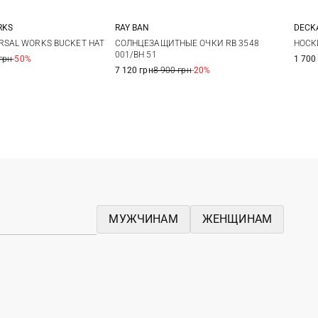
RKS
RAY BAN
DECK
L
One size
1
RSAL WORKS BUCKET HAT
СОЛНЦЕЗАЩИТНЫЕ ОЧКИ RB 3548
НОСК
001/BH 51
грн
-50%
1 700
7 120 грн
8 900 грн
-20%
МУЖЧИНАМ
ЖЕНЩИНАМ