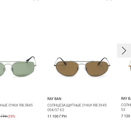
RAY 
RAY BAN
One size
One size
СОЛН
ЫЕ ОЧКИ RB 3845
СОЛНЦЕЗАЩИТНЫЕ ОЧКИ RB 3945
53
004/57 62
7 120
 ГРН
-20%
11 100 ГРН