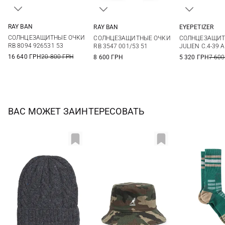
RAY BAN
RAY BAN
EYEPETIZER
One size
One size
One si
СОЛНЦЕЗАЩИТНЫЕ ОЧКИ
СОЛНЦЕЗАЩИТНЫЕ ОЧКИ
СОЛНЦЕЗАЩИТ
RB 8094 926531 53
RB 3547 001/53 51
JULIEN C.4-39 
16 640 ГРН
20 800 ГРН
8 600 ГРН
5 320 ГРН
7 600
ВАС МОЖЕТ ЗАИНТЕРЕСОВАТЬ