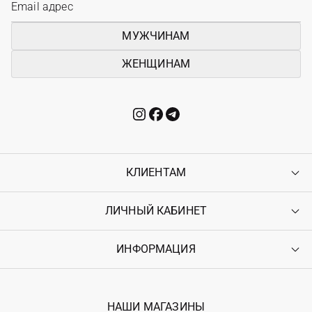
МУЖЧИНАМ
ЖЕНЩИНАМ
КЛИЕНТАМ
ЛИЧНЫЙ КАБИНЕТ
Контакты
Доставка
Оплата
ИНФОРМАЦИЯ
Войти
Возврат
Регистрация
Гарантия
Мои заказы
Программа лояльности
Вакансии
Избранное
Наши магазини
НАШИ МАГАЗИНЫ
Ostriv Club+