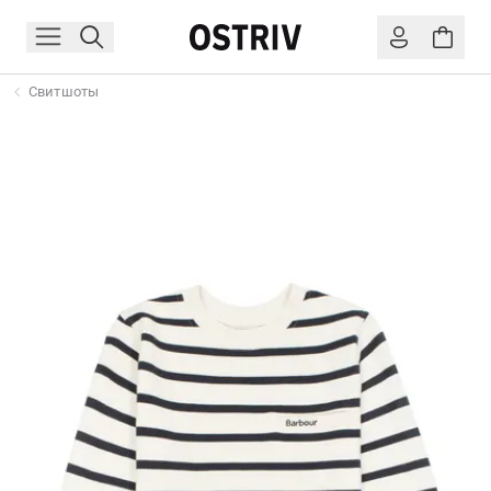
Свитшоты