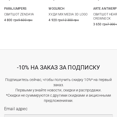
WOOLRICH
PARAJUMPERS
ARTE ANTWERP
XS
S
M
L
XS
S
M
L
S
M
ХУДИ MIX MEDIA 3D LOGO
СВИТШОТ ZENDAYA
СВИТШОТ HEAR
XL
XL
CREWNECK
4 920 грн
12 300 грн
4 800 грн
9 600 грн
3 650 грн
7 300 
-10% НА ЗАКАЗ ЗА ПОДПИСКУ
Подпишитесь сейчас, чтобы получить скидку 10%* на первый
заказ.
Первыми узнайте новости, скидки и распродажи.
*Скидки не суммируются с другими скидками и акционными
предложениями.