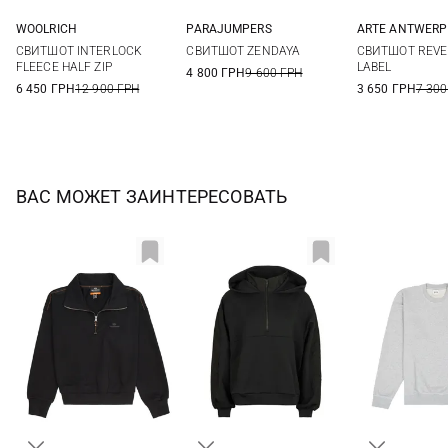
WOOLRICH
PARAJUMPERS
ARTE ANTWERP
XS
S
M
L
XS
S
M
L
XS
S
СВИТШОТ INTERLOCK
СВИТШОТ ZENDAYA
СВИТШОТ REVE
XL
XL
FLEECE HALF ZIP
LABEL
4 800 ГРН
9 600 ГРН
6 450 ГРН
12 900 ГРН
3 650 ГРН
7 300
ВАС МОЖЕТ ЗАИНТЕРЕСОВАТЬ