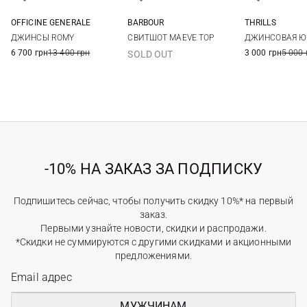
THRILLS
OFFICINE GENERALE
BARBOUR
24
25
25
26
27
28
8
10
12
14
ДЖИНСОВАЯ ЮБ
ДЖИНСЫ ROMY
СВИТШОТ MAEVE TOP
29
3 000 грн
5 000 
6 700 грн
13 400 грн
SOLD OUT
-10% НА ЗАКАЗ ЗА ПОДПИСКУ
Подпишитесь сейчас, чтобы получить скидку 10%* на первый
заказ.
Первыми узнайте новости, скидки и распродажи.
*Скидки не суммируются с другими скидками и акционными
предложениями.
МУЖЧИНАМ