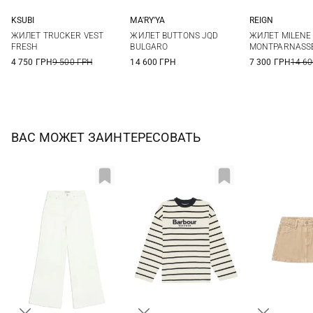
KSUBI
MA'RY'YA
REIGN
XS
S
M
XS
S
M
L
S
ЖИЛЕТ TRUCKER VEST
ЖИЛЕТ BUTTONS JQD
ЖИЛЕТ MILENE
FRESH
BULGARO
MONTPARNASS
4 750 ГРН
9 500 ГРН
14 600 ГРН
7 300 ГРН
14 60
ВАС МОЖЕТ ЗАИНТЕРЕСОВАТЬ