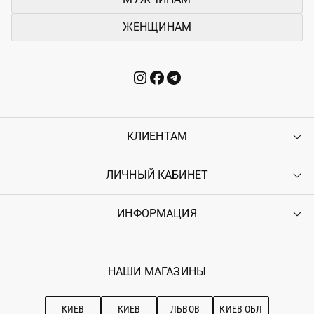
ЖЕНЩИНАМ
КЛИЕНТАМ
ЛИЧНЫЙ КАБИНЕТ
Контакты
Доставка
Оплата
ИНФОРМАЦИЯ
Войти
Возврат
Регистрация
Гарантия
Мои заказы
Программа лояльности
Вакансии
Избранное
Наши магазини
НАШИ МАГАЗИНЫ
Ostriv Club+
Про OSTRIV
Подписка на новости
Рекомендации по уходу
КИЕВ
КИЕВ
ЛЬВОВ
КИЕВ ОБЛ