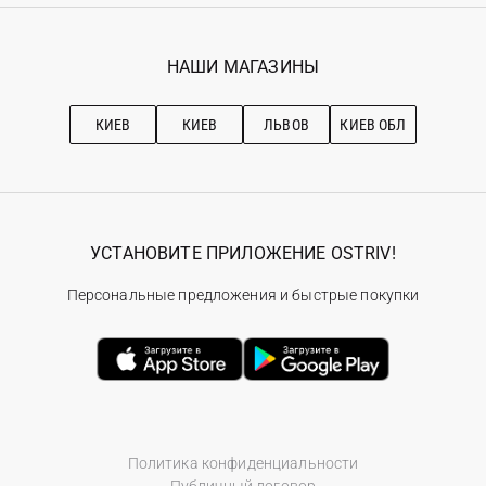
Гарантия
Мои заказы
Программа лояльности
Вакансии
Избранное
Наши магазини
НАШИ МАГАЗИНЫ
Ostriv Club+
Про OSTRIV
Подписка на новости
Рекомендации по уходу
КИЕВ
КИЕВ
ЛЬВОВ
КИЕВ ОБЛ
УСТАНОВИТЕ ПРИЛОЖЕНИЕ OSTRIV!
Персональные предложения и быстрые покупки
Политика конфиденциальности