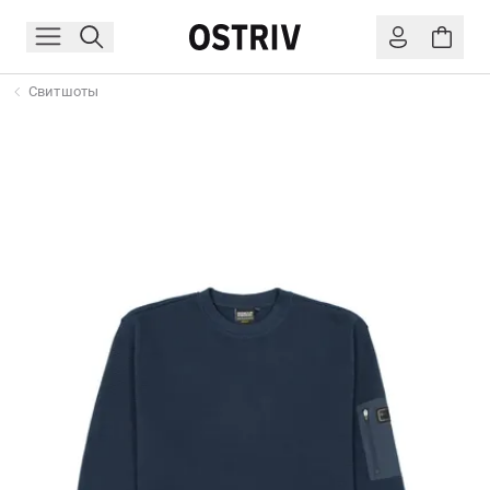
Свитшоты