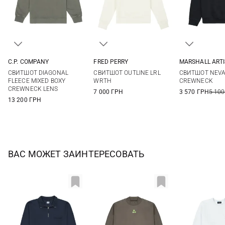
C.P. COMPANY
FRED PERRY
MARSHALL ARTI
S
M
L
XL
M
L
XL
XS
S
СВИТШОТ DIAGONAL
СВИТШОТ OUTLINE LRL
СВИТШОТ NEV
XXL
XL
FLEECE MIXED BOXY
WRTH
CREWNECK
CREWNECK LENS
7 000 ГРН
3 570 ГРН
5 100
13 200 ГРН
ВАС МОЖЕТ ЗАИНТЕРЕСОВАТЬ