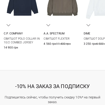
C.P. COMPANY
A.A. SPECTRUM
DIME
M
L
XL
XXL
XS
S
M
L
S
M
СВИТШОТ POLO COLLAR IN
СВИТШОТ FLEXTER
СВИТШОТ DOLP
10/2 COMBED JERSEY
4 560 грн
11 400 грн
3 250 грн
6 500 
14 900 грн
-10% НА ЗАКАЗ ЗА ПОДПИСКУ
Подпишитесь сейчас, чтобы получить скидку 10%* на первый
заказ.