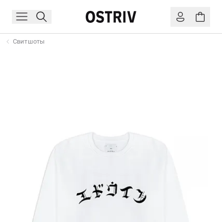
Свитшоты