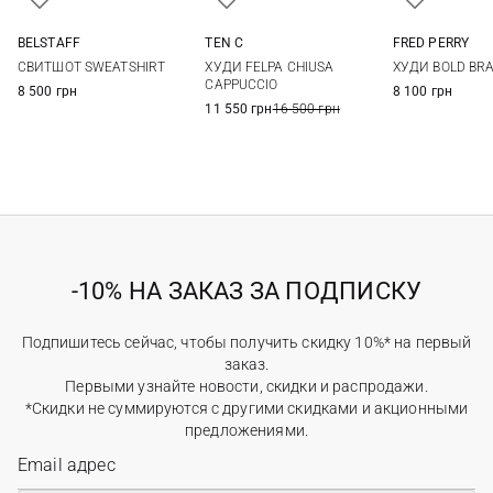
BELSTAFF
TEN C
FRED PERRY
M
L
XL
M
L
XL
XXL
M
L
СВИТШОТ SWEATSHIRT
ХУДИ FELPA CHIUSA
ХУДИ BOLD BR
CAPPUCCIO
8 500 грн
8 100 грн
11 550 грн
16 500 грн
-10% НА ЗАКАЗ ЗА ПОДПИСКУ
Подпишитесь сейчас, чтобы получить скидку 10%* на первый
заказ.
Первыми узнайте новости, скидки и распродажи.
*Скидки не суммируются с другими скидками и акционными
предложениями.