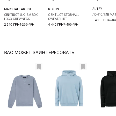
AUTRY
MARSHALL ARTIST
KESTIN
S
M
S
M
L
XL
M
L
XL
XXL
ЛОНГСЛИВ MAI
СВИТШОТ U.K.ISM BOX
СВИТШОТ STOBHALL
XXL
3XL
LOGO CREWNECK
SWEATSHIRT
5 400 ГРН
10 80
2 940 ГРН
4 200 ГРН
4 440 ГРН
7 400 ГРН
ВАС МОЖЕТ ЗАИНТЕРЕСОВАТЬ