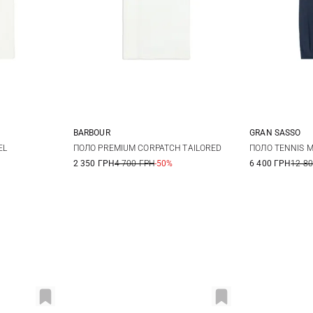
BARBOUR
GRAN SASSO
XL
S
M
L
XL
48
5
EL
ПОЛО PREMIUM CORPATCH TAILORED
ПОЛО TENNIS 
2 350 ГРН
4 700 ГРН
-50%
6 400 ГРН
12 8
XXL
56
5