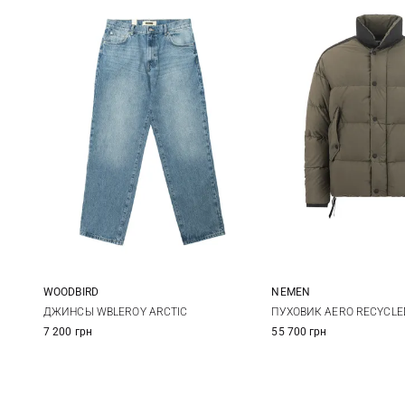
WOODBIRD
NEMEN
30/32
31/32
32/32
33/32
M
L
ДЖИНСЫ WBLEROY ARCTIC
ПУХОВИК AERO RECYCLE
7 200 грн
55 700 грн
34/32