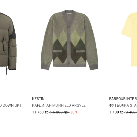
KESTIN
BARBOUR INTE
M
L
XL
M
D DOWN JKT
КАРДИГАН MUIRFIELD ARGYLE
ФУТБОЛКА STA
11 760 грн
16 800 грн
-30%
1 700 грн
3 400 