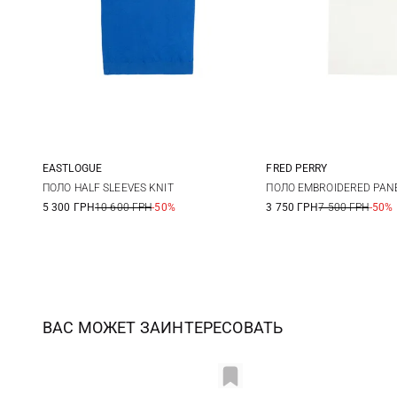
EASTLOGUE
FRED PERRY
S
M
L
XL
M
L
ПОЛО HALF SLEEVES KNIT
ПОЛО EMBROIDERED PAN
5 300 ГРН
10 600 ГРН
-50%
3 750 ГРН
7 500 ГРН
-50%
ВАС МОЖЕТ ЗАИНТЕРЕСОВАТЬ