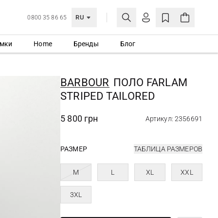
RU
0800 35 86 65
мки
Home
Бренды
Блог
ЛИЧНЫЙ КАБИНЕТ
ВОЙТИ
BARBOUR
ПОЛО FARLAM
Еще не зарегистрированы?
STRIPED TAILORED
СОЗДАТЬ УЧЕТНУЮ ЗАПИСЬ
5 800 грн
Артикул: 2356691
РАЗМЕР
ТАБЛИЦА РАЗМЕРОВ
M
L
XL
XXL
3XL