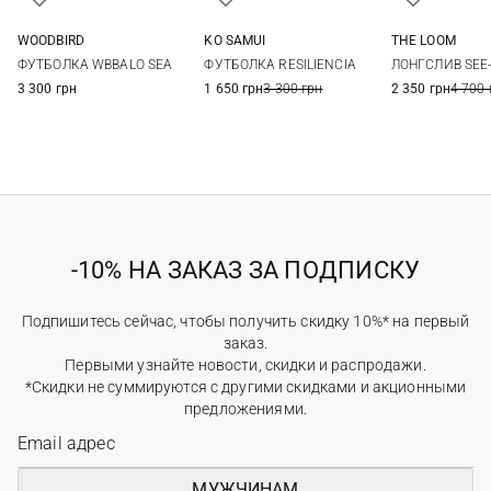
WOODBIRD
KO SAMUI
THE LOOM
XS
S
M
L
XS
S
M
L
S
M
ФУТБОЛКА WBBALO SEA
ФУТБОЛКА RESILIENCIA
ЛОНГСЛИВ SEE
3 300 грн
1 650 грн
3 300 грн
2 350 грн
4 700 
-10% НА ЗАКАЗ ЗА ПОДПИСКУ
Подпишитесь сейчас, чтобы получить скидку 10%* на первый
заказ.
Первыми узнайте новости, скидки и распродажи.
*Скидки не суммируются с другими скидками и акционными
предложениями.
МУЖЧИНАМ