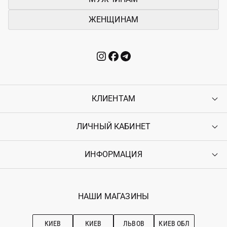
ЖЕНЩИНАМ
КЛИЕНТАМ
ЛИЧНЫЙ КАБИНЕТ
Контакты
Доставка
Оплата
ИНФОРМАЦИЯ
Войти
Возврат
Регистрация
Гарантия
Мои заказы
Программа лояльности
Вакансии
Избранное
Наши магазини
НАШИ МАГАЗИНЫ
Ostriv Club+
Про OSTRIV
Подписка на новости
Рекомендации по уходу
КИЕВ
КИЕВ
ЛЬВОВ
КИЕВ ОБЛ