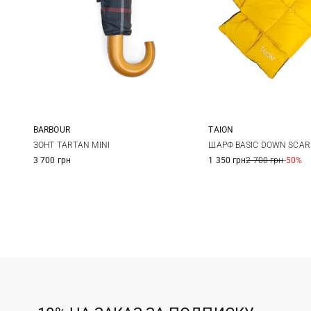
BARBOUR
TAION
One size
One size
ЗОНТ TARTAN MINI
ШАРФ BASIC DOWN SCAR
3 700 грн
1 350 грн
2 700 грн
-50%