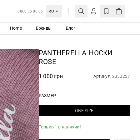
RU
0800 35 86 65
Home
Бренды
Блог
ЛИЧНЫЙ КАБИНЕТ
ВОЙТИ
PANTHERELLA
НОСКИ
Еще не зарегистрированы?
ROSE
СОЗДАТЬ УЧЕТНУЮ ЗАПИСЬ
1 000 грн
Артикул: 2350237
РАЗМЕР
ONE SIZE
Только 1 в наличии!