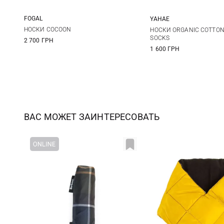
FOGAL
YAHAE
S/M
M
L
НОСКИ COCOON
НОСКИ ORGANIC COTTON
SOCKS
2 700 ГРН
1 600 ГРН
ВАС МОЖЕТ ЗАИНТЕРЕСОВАТЬ