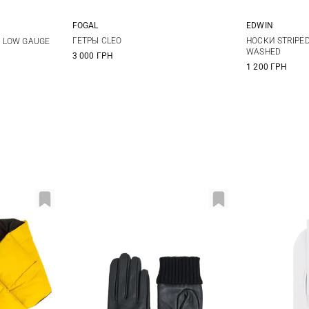
FOGAL
EDWIN
S/M
L
ГЕТРЫ CLEO
НОСКИ STRIPE
 LOW GAUGE
WASHED
3 000 ГРН
1 200 ГРН