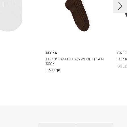
DECKA
SWEE
One size
1
2
НОСКИ CASED HEAVYWEIGHT PLAIN
ПЕРЧ
SOCK
SOLD
1 500 грн