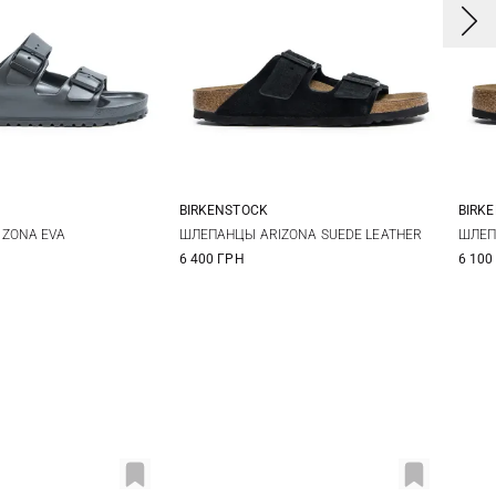
BIRKENSTOCK
BIRK
2
43
44
41
42
43
44
3
ZONA EVA
ШЛЕПАНЦЫ ARIZONA SUEDE LEATHER
ШЛЕП
6 400 ГРН
6 100
6
45
46
4
4