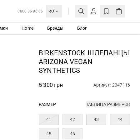
RU
0800 35 86 65
мки
Home
Бренды
Блог
ЛИЧНЫЙ КАБИНЕТ
ВОЙТИ
BIRKENSTOCK
ШЛЕПАНЦЫ
Еще не зарегистрированы?
ARIZONA VEGAN
СОЗДАТЬ УЧЕТНУЮ ЗАПИСЬ
SYNTHETICS
5 300 грн
Артикул: 2347116
РАЗМЕР
ТАБЛИЦА РАЗМЕРОВ
41
42
43
44
45
46