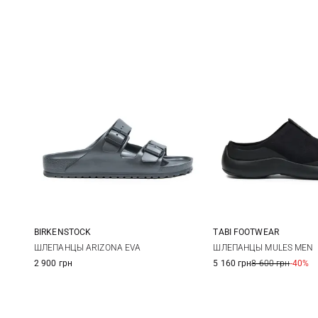
BIRKENSTOCK
TABI FOOTWEAR
41
42
43
44
41
42
ШЛЕПАНЦЫ ARIZONA EVA
ШЛЕПАНЦЫ MULES MEN
2 900 грн
5 160 грн
8 600 грн
-40%
45
46
45
46