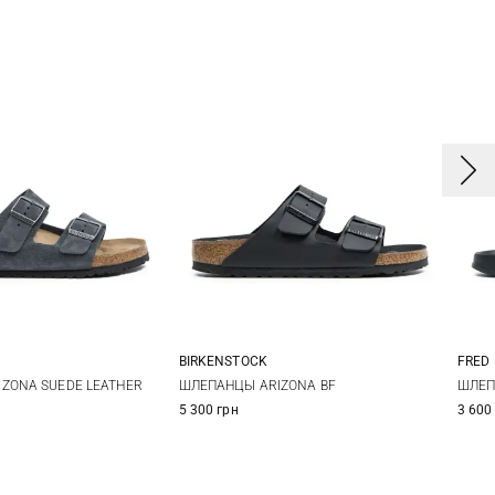
BIRKENSTOCK
FRED
2
43
44
41
42
43
44
7 
ZONA SUEDE LEATHER
ШЛЕПАНЦЫ ARIZONA BF
ШЛЕП
5 300 грн
3 600
6
45
46
10 