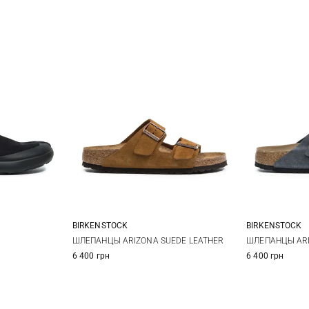
BIRKENSTOCK
BIRKENSTOCK
43
44
40
41
42
43
41
4
ШЛЕПАНЦЫ ARIZONA SUEDE LEATHER
ШЛЕПАНЦЫ ARI
6 400 грн
6 400 грн
44
45
45
4