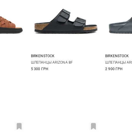
BIRKENSTOCK
BIRKENSTOCK
 US
11 US
41
42
43
44
41
4
ШЛЕПАНЦЫ ARIZONA BF
ШЛЕПАНЦЫ ARI
5 300 ГРН
2 900 ГРН
45
46
45
4