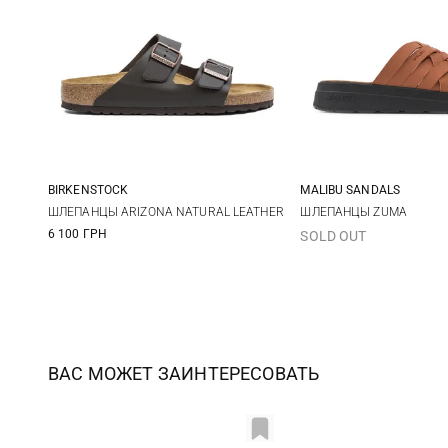
BIRKENSTOCK
MALIBU SANDALS
41
42
43
44
8 US
9 US
10
ШЛЕПАНЦЫ ARIZONA NATURAL LEATHER
ШЛЕПАНЦЫ ZUMA
6 100 ГРН
SOLD OUT
45
46
12 US
ВАС МОЖЕТ ЗАИНТЕРЕСОВАТЬ