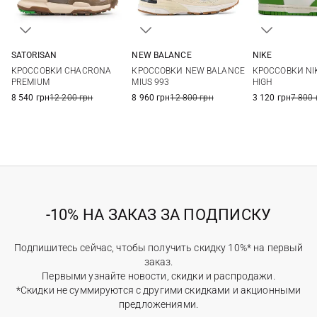
SATORISAN
NEW BALANCE
NIKE
36
37
38
39
5,5 US
6 US
6,5 US
7 US
5,5 US
6 US
6
КРОССОВКИ CHACRONA
КРОССОВКИ NEW BALANCE
КРОССОВКИ NI
40
41
7,5 US
7,5 US
8 US
8
PREMIUM
MIUS 993
HIGH
8 540 грн
12 200 грн
8 960 грн
12 800 грн
3 120 грн
7 800 
-10% НА ЗАКАЗ ЗА ПОДПИСКУ
Подпишитесь сейчас, чтобы получить скидку 10%* на первый
заказ.
Первыми узнайте новости, скидки и распродажи.
*Скидки не суммируются с другими скидками и акционными
предложениями.