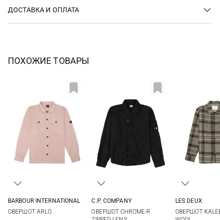
ДОСТАВКА И ОПЛАТА
ПОХОЖИЕ ТОВАРЫ
BARBOUR INTERNATIONAL
C.P. COMPANY
LES DEUX
M
L
XL
XXL
S
M
L
XL
M
L
ОВЕРШОТ ARLO
ОВЕРШОТ CHROME-R
ОВЕРШОТ KALE
XXL
ZIPPED LENS
WOOL