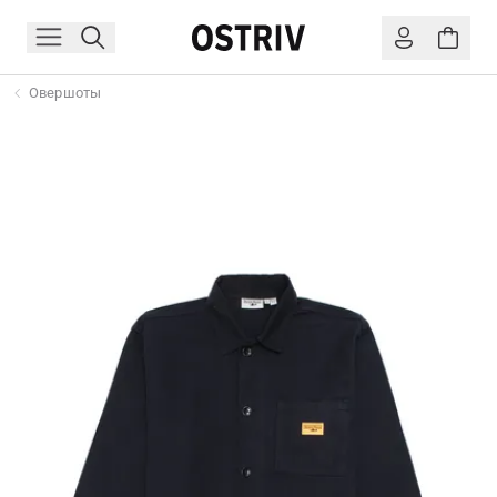
Овершоты