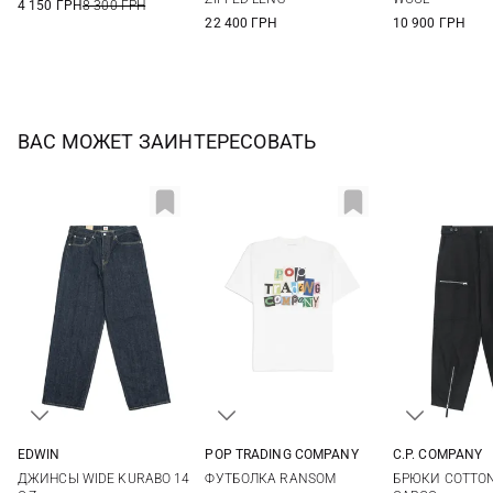
4 150 ГРН
8 300 ГРН
22 400 ГРН
10 900 ГРН
ВАС МОЖЕТ ЗАИНТЕРЕСОВАТЬ
EDWIN
POP TRADING COMPANY
C.P. COMPANY
30
31
32
33
M
L
XL
46
48
ДЖИНСЫ WIDE KURABO 14
ФУТБОЛКА RANSOM
БРЮКИ COTTON
34
36
38