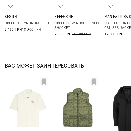
KESTIN
MANIFATTURA C
PEREGRINE
M
L
XL
XXL
40
42
M
L
XL
XXL
ОВЕРШОТ TYNDRUM FIELD
ОВЕРШОТ ORIG
ОВЕРШОТ WINDSOR LINEN
48
CRUISER JACK
SHACKET
9 450 ГРН
18 900 ГРН
17 500 ГРН
7 800 ГРН
15 600 ГРН
ВАС МОЖЕТ ЗАИНТЕРЕСОВАТЬ