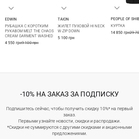
PEOPLE OF SHI
EDWIN
TAION
48
50
XS
S
M
L
M
L
XL
КУРТКА
РУБАШКА С КОРОТКИМ
ЖИЛЕТ ПУХОВОЙ HI NECK
XL
XXL
РУКАВОМ MELT THE CHAOS
W-ZIP DOWN
14 850 грн
29 7
CREAM GARMENT WASHED
5 100 грн
4 550 грн
9 100 грн
-10% НА ЗАКАЗ ЗА ПОДПИСКУ
Подпишитесь сейчас, чтобы получить скидку 10%* на первый
заказ.
Первыми узнайте новости, скидки и распродажи.
*Скидки не суммируются с другими скидками и акционными
предложениями.