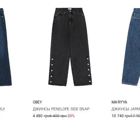
OBEY
MA'RY'YA
26
27
24
25
26
27
XS
RLY
ДЖИНСЫ PENELOPE SIDE SNAP
ДЖИНСЫ JAPA
%
4 480 грн
6 400 грн
-30%
10 740 грн
17 9
28