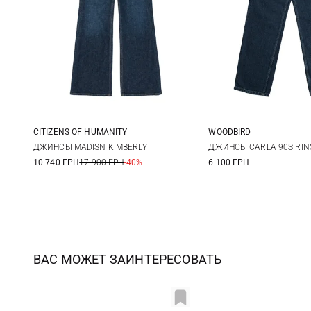
CITIZENS OF HUMANITY
WOODBIRD
24
25
26
27
24/31
25/31
26
ДЖИНСЫ MADISN KIMBERLY
ДЖИНСЫ CARLA 90S RIN
10 740 ГРН
17 900 ГРН
-40%
6 100 ГРН
28
29
28/31
29/31
30
ВАС МОЖЕТ ЗАИНТЕРЕСОВАТЬ