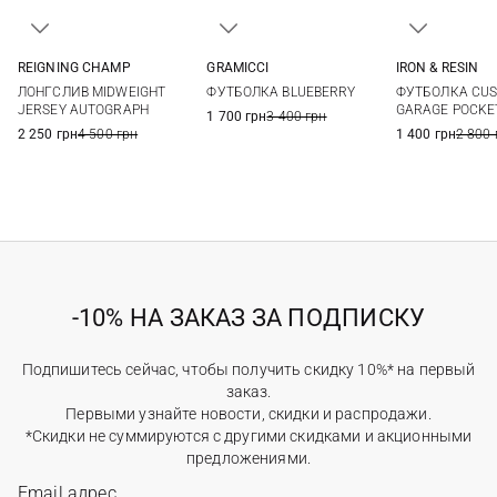
REIGNING CHAMP
GRAMICCI
IRON & RESIN
M
L
XL
XXL
S
M
L
XL
S
M
ЛОНГСЛИВ MIDWEIGHT
ФУТБОЛКА BLUEBERRY
ФУТБОЛКА CU
XXL
JERSEY AUTOGRAPH
GARAGE POCKE
1 700 грн
3 400 грн
2 250 грн
4 500 грн
1 400 грн
2 800 
-10% НА ЗАКАЗ ЗА ПОДПИСКУ
Подпишитесь сейчас, чтобы получить скидку 10%* на первый
заказ.
Первыми узнайте новости, скидки и распродажи.
*Скидки не суммируются с другими скидками и акционными
предложениями.