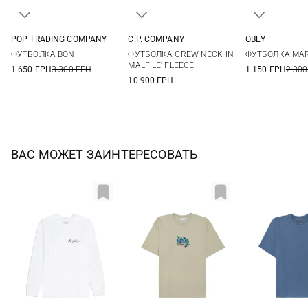
POP TRADING COMPANY
C.P. COMPANY
OBEY
M
L
XL
L
XL
XXL
M
L
ФУТБОЛКА BON
ФУТБОЛКА CREW NECK IN
ФУТБОЛКА MA
MALFILE' FLEECE
1 650 ГРН
3 300 ГРН
1 150 ГРН
2 300
10 900 ГРН
ВАС МОЖЕТ ЗАИНТЕРЕСОВАТЬ