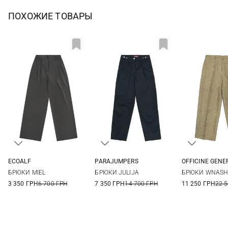
ПОХОЖИЕ ТОВАРЫ
ECOALF
PARAJUMPERS
OFFICINE GENE
34
36
38
40
25
26
27
28
34
36
БРЮКИ MIEL
БРЮКИ JULIJA
БРЮКИ WNASH
42
44
29
42
3 350 ГРН
6 700 ГРН
7 350 ГРН
14 700 ГРН
11 250 ГРН
22 