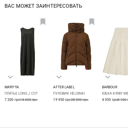
ВАС МОЖЕТ ЗАИНТЕРЕСОВАТЬ
MA'RY'YA
AFTER LABEL
BARBOUR
XS
S
M
L
XS
S
M
L
8
10
ПЛАТЬЕ LONG J.COT
ПУХОВИК HELSINKI
ЮБКА KIRBY MI
16
7 200 грн
14 400 грн
19 950 грн
28 500 грн
4 050 грн
8 100 