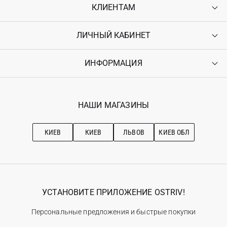
КЛИЕНТАМ
ЛИЧНЫЙ КАБИНЕТ
Контакты
Доставка
Оплата
ИНФОРМАЦИЯ
Войти
Возврат
Регистрация
Гарантия
Мои заказы
Программа лояльности
Вакансии
Избранное
Наши магазини
НАШИ МАГАЗИНЫ
Ostriv Club+
Про OSTRIV
Подписка на новости
Рекомендации по уходу
КИЕВ
КИЕВ
ЛЬВОВ
КИЕВ ОБЛ
УСТАНОВИТЕ ПРИЛОЖЕНИЕ OSTRIV!
Персональные предложения и быстрые покупки