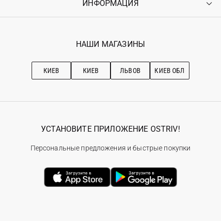
ИНФОРМАЦИЯ
Войти
Возврат
Регистрация
Гарантия
Мои заказы
Программа лояльности
Вакансии
Избранное
Наши магазини
НАШИ МАГАЗИНЫ
Ostriv Club+
Про OSTRIV
Подписка на новости
Рекомендации по уходу
КИЕВ
КИЕВ
ЛЬВОВ
КИЕВ ОБЛ
УСТАНОВИТЕ ПРИЛОЖЕНИЕ OSTRIV!
Персональные предложения и быстрые покупки