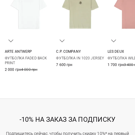
LES DEUX
ARTE ANTWERP
C.P. COMPANY
XS
S
S
M
L
XL
M
L
XL
ФУТБОЛКА WIL
ФУТБОЛКА FADED BACK
ФУТБОЛКА IN 1020 JERSEY
PRINT
1 700 грн
3 400 
7 600 грн
2 000 грн
4 000 грн
-10% НА ЗАКАЗ ЗА ПОДПИСКУ
Подпишитесь сейчас, чтобы получить скидку 10%* на первый