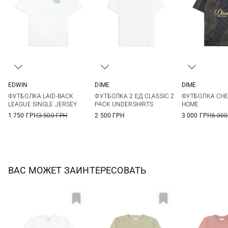
EDWIN
DIME
DIME
S
M
L
XL
M
L
M
L
ФУТБОЛКА LAID-BACK
ФУТБОЛКА 2 ЕД CLASSIC 2
ФУТБОЛКА CH
XXL
LEAGUE SINGLE JERSEY
PACK UNDERSHIRTS
HOME
1 750 ГРН
3 500 ГРН
2 500 ГРН
3 000 ГРН
6 000
ВАС МОЖЕТ ЗАИНТЕРЕСОВАТЬ