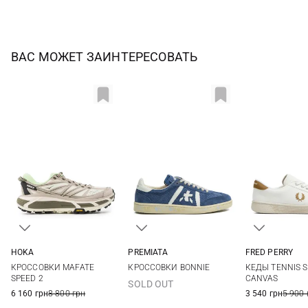
ВАС МОЖЕТ ЗАИНТЕРЕСОВАТЬ
HOKA
PREMIATA
FRED PERRY
8 US
8,5 US
9 US
9,5 US
40
41
42
43
8 UK
9 UK
9
КРОССОВКИ MAFATE
КРОССОВКИ BONNIE
КЕДЫ TENNIS S
10 US
10,5 US
11 US
12 US
44
45
46
47
11 UK
12 UK
SPEED 2
CANVAS
SOLD OUT
6 160 грн
8 800 грн
3 540 грн
5 900 