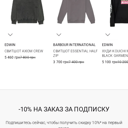
EDWIN
BARBOUR INTERNATIONAL
EDWIN
S
M
L
XL
M
L
XL
XXL
S
M
СВИТШОТ AXIOM CREW
СВИТШОТ ESSENTIAL HALF
ХУДИ KOUICHI
XXL
XXL
ZIP
BLACK GARMEN
5 460 грн
7 800 грн
3 700 грн
7 400 грн
5 100 грн
10 200
-10% НА ЗАКАЗ ЗА ПОДПИСКУ
Подпишитесь сейчас, чтобы получить скидку 10%* на первый