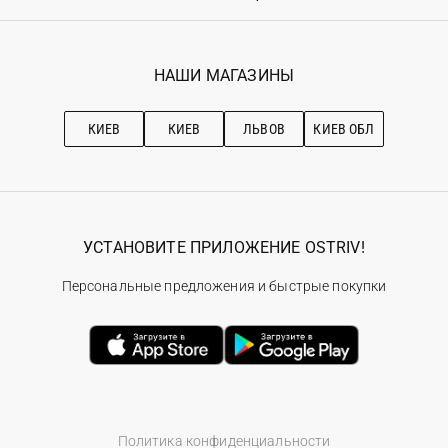
Регистрация
Гарантия
Мои заказы
Программа лояльности
Вакансии
Избранное
Наши магазини
НАШИ МАГАЗИНЫ
Ostriv Club+
Про OSTRIV
Подписка на новости
Рекомендации по уходу
КИЕВ
КИЕВ
ЛЬВОВ
КИЕВ ОБЛ
УСТАНОВИТЕ ПРИЛОЖЕНИЕ OSTRIV!
Персональные предложения и быстрые покупки
Политика конфиденциальности