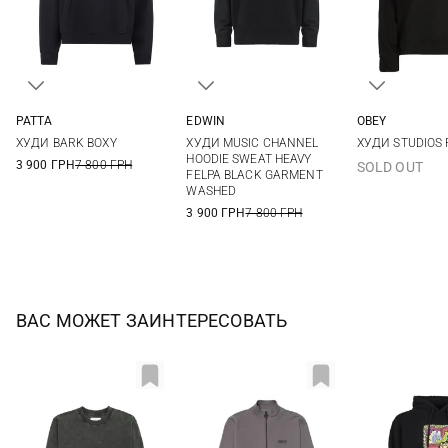
PATTA
EDWIN
OBEY
M
L
XL
XXL
S
M
L
XL
S
M
ХУДИ BARK BOXY
ХУДИ MUSIC CHANNEL
ХУДИ STUDIOS 
XXL
XXL
HOODIE SWEAT HEAVY
3 900 ГРН
7 800 ГРН
SOLD OUT
FELPA BLACK GARMENT
WASHED
3 900 ГРН
7 800 ГРН
ВАС МОЖЕТ ЗАИНТЕРЕСОВАТЬ