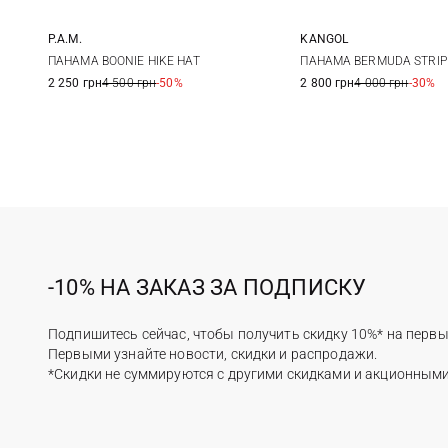
P.A.M.
KANGOL
One size
S
M
ПАНАМА BOONIE HIKE HAT
ПАНАМА BERMUDA STRIP
2 250 грн
4 500 грн
-50%
2 800 грн
4 000 грн
-30%
-10% НА ЗАКАЗ ЗА ПОДПИСКУ
Подпишитесь сейчас, чтобы получить скидку 10%* на первы
Первыми узнайте новости, скидки и распродажи.
*Скидки не суммируются с другими скидками и акционным