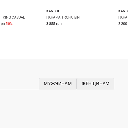
KANGOL
KANG
L
S
M
L
T KING CASUAL
ПАНАМА TROPIC BIN
ПАНА
грн
-50%
3 855 грн
2 200
МУЖЧИНАМ
ЖЕНЩИНАМ