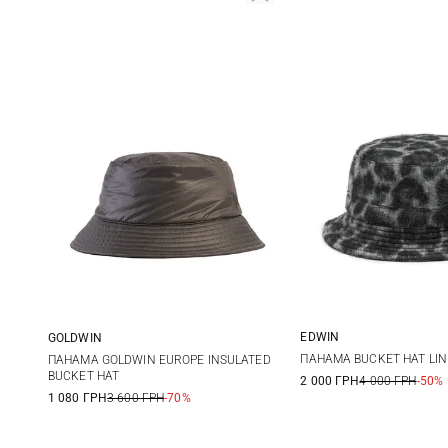
EDWIN
GOLDWIN
1
2
M
L
ПАНАМА BUCKET HAT LI
ПАНАМА GOLDWIN EUROPE INSULATED
BUCKET HAT
2 000 ГРН
4 000 ГРН
-50%
1 080 ГРН
3 600 ГРН
-70%