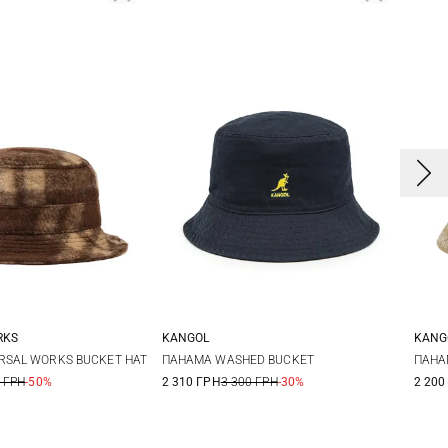
RKS
KANGOL
KANG
L
S
M
XL
L
RSAL WORKS BUCKET HAT
ПАНАМА WASHED BUCKET
ПАНА
 ГРН
-50%
2 310 ГРН
3 300 ГРН
-30%
2 200