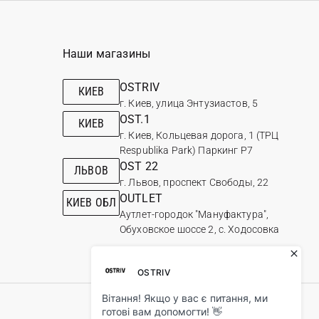
Наши магазины
OSTRIV
КИЕВ
г. Киев, улица Энтузиастов, 5
OST.1
КИЕВ
г. Киев, Кольцевая дорога, 1 (ТРЦ
Respublika Park) Паркинг Р7
OST 22
ЛЬВОВ
г. Львов, проспект Свободы, 22
OUTLET
КИЕВ ОБЛ
Аутлет-городок "Мануфактура",
Обуховское шоссе 2, с. Ходосовка