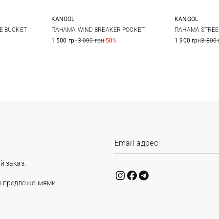
KANGOL
KANGOL
L
XL
L
M
E BUCKET
ПАНАМА WIND BREAKER POCKET
ПАНАМА STREE
1 500 грн
3 000 грн
-50%
1 900 грн
3 800 
й заказ.
и предложениями.