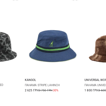
KANGOL
UNIVERSAL WO
S
M
L
M
NED
ПАНАМА STRIPE LAHINCH
ПАНАМА UNIVE
2 625 ГРН
3 750 ГРН
-30%
1 800 ГРН
3 600