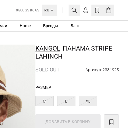
RU
0800 35 86 65
мки
Home
Бренды
Блог
ЛИЧНЫЙ КАБИНЕТ
ВОЙТИ
KANGOL
ПАНАМА STRIPE
Еще не зарегистрированы?
LAHINCH
СОЗДАТЬ УЧЕТНУЮ ЗАПИСЬ
SOLD OUT
Артикул: 2334925
РАЗМЕР
M
L
XL
ДОБАВИТЬ В КОРЗИНУ