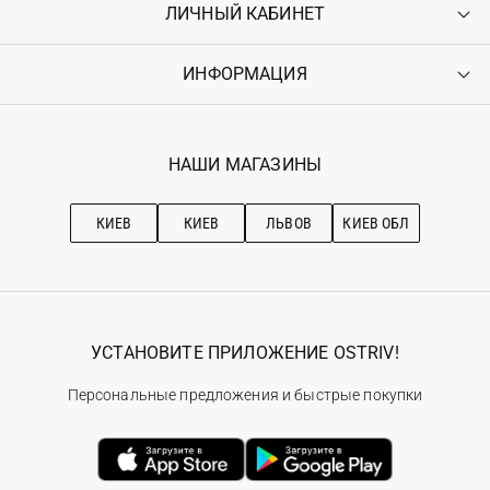
ЛИЧНЫЙ КАБИНЕТ
Контакты
Доставка
Оплата
ИНФОРМАЦИЯ
Войти
Возврат
Регистрация
Гарантия
Мои заказы
Программа лояльности
Вакансии
Избранное
Наши магазини
НАШИ МАГАЗИНЫ
Ostriv Club+
Про OSTRIV
Подписка на новости
Рекомендации по уходу
КИЕВ
КИЕВ
ЛЬВОВ
КИЕВ ОБЛ
УСТАНОВИТЕ ПРИЛОЖЕНИЕ OSTRIV!
Персональные предложения и быстрые покупки