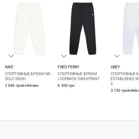
NIKE
FRED PERRY
OBEY
XS
S
M
L
M
L
XL
XXL
XS
S
СПОРТИВНЫЕ БРЮКИ NK
СПОРТИВНЫЕ БРЮКИ
СПОРТИВНЫЕ 
XL
XL
SOLO SWSH
LOOPBACK SWEATPANT
ESTABLISHED 
II
2 040 грн
5 100 грн
6 300 грн
3 150 грн
4 500 