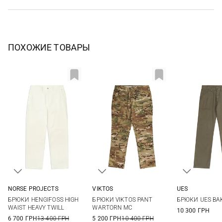
ПОХОЖИЕ ТОВАРЫ
NORSE PROJECTS
VIKTOS
UES
30
31
32
33
30/32
32/32
34/32
34/34
33
34
БРЮКИ HENGIFOSS HIGH
БРЮКИ VIKTOS PANT
БРЮКИ UES BA
34
36
36/34
38/34
40/34
40
WAIST HEAVY TWILL
WARTORN MC
10 300 ГРН
6 700 ГРН
13 400 ГРН
5 200 ГРН
10 400 ГРН