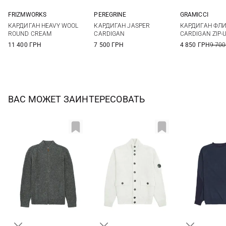
FRIZMWORKS
PEREGRINE
GRAMICCI
S
M
L
XL
S
M
L
XL
S
M
КАРДИГАН HEAVY WOOL
КАРДИГАН JASPER
КАРДИГАН ФЛ
ROUND CREAM
CARDIGAN
CARDIGAN ZIP-
11 400 ГРН
7 500 ГРН
4 850 ГРН
9 700
ВАС МОЖЕТ ЗАИНТЕРЕСОВАТЬ