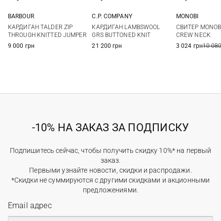
MONOBI
BARBOUR
C.P. COMPANY
S
M
M
L
XL
XXL
M
L
XL
XXL
СВИТЕР MONOBI
КАРДИГАН TALDER ZIP
КАРДИГАН LAMBSWOOL
CREW NECK
THROUGH KNITTED JUMPER
GRS BUTTONED KNIT
3 024 грн
10 080
9 000 грн
21 200 грн
-10% НА ЗАКАЗ ЗА ПОДПИСКУ
Подпишитесь сейчас, чтобы получить скидку 10%* на первый
заказ.
Первыми узнайте новости, скидки и распродажи.
*Скидки не суммируются с другими скидками и акционными
предложениями.