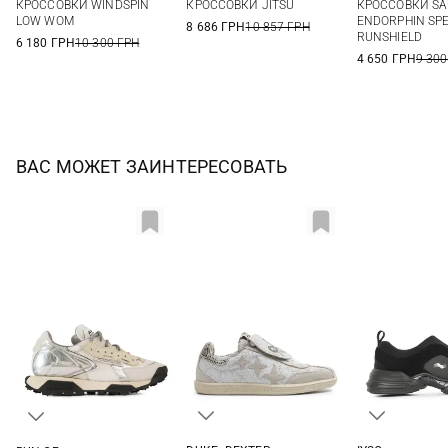
КРОССОВКИ WINDSPIN
КРОССОВКИ JITSU
КРОССОВКИ S
8 US
8,5 US
LOW WOM
ENDORPHIN SPE
8 686 ГРН
10 857 ГРН
RUNSHIELD
6 180 ГРН
10 300 ГРН
4 650 ГРН
9 300
ВАС МОЖЕТ ЗАИНТЕРЕСОВАТЬ