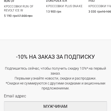
DUKE+DEXTER
IYSO
RUN OF
36
37
38
39
37
38
36
37
38
39
КРОССОВКИ PLUS SNAKE
КРОССОВКИ Y-
КРОССОВКИ RUN OF
40
40
41
REVOLT ICE W
13 900 грн
3 030 грн
10 100
5 190 грн
17 300 грн
-10% НА ЗАКАЗ ЗА ПОДПИСКУ
Подпишитесь сейчас, чтобы получить скидку 10%* на первый
заказ.
Первыми узнайте новости, скидки и распродажи.
*Скидки не суммируются с другими скидками и акционными
предложениями.
МУЖЧИНАМ