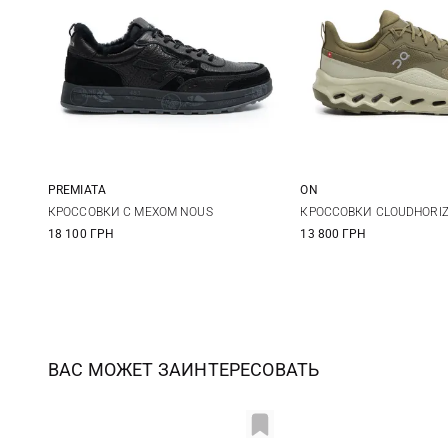
PREMIATA
ON
40
41
42
43
41
42,5
КРОССОВКИ С МЕХОМ NOUS
КРОССОВКИ CLOUDHORIZ
18 100 ГРН
13 800 ГРН
44
45
46
47
45
47
ВАС МОЖЕТ ЗАИНТЕРЕСОВАТЬ