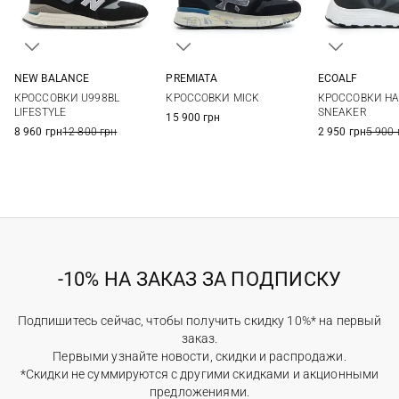
NEW BALANCE
PREMIATA
ECOALF
7,5 US
8 US
8,5 US
9 US
39
40
41
42
40
41
КРОССОВКИ U998BL
КРОССОВКИ MICK
КРОССОВКИ H
9,5 US
10 US
10,5 US
11 US
43
44
45
46
44
45
LIFESTYLE
SNEAKER
15 900 грн
11,5 US
12 US
13 US
8 960 грн
12 800 грн
2 950 грн
5 900 
-10% НА ЗАКАЗ ЗА ПОДПИСКУ
Подпишитесь сейчас, чтобы получить скидку 10%* на первый
заказ.
Первыми узнайте новости, скидки и распродажи.
*Скидки не суммируются с другими скидками и акционными
предложениями.