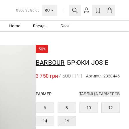
RU
0800 35 86 65
Home
Бренды
Блог
ЛИЧНЫЙ КАБИНЕТ
ВОЙТИ
-50%
Еще не зарегистрированы?
СОЗДАТЬ УЧЕТНУЮ ЗАПИСЬ
BARBOUR
БРЮКИ JOSIE
3 750 грн
7 500 ГРН
Артикул: 2330446
РАЗМЕР
ТАБЛИЦА РАЗМЕРОВ
6
8
10
12
14
16