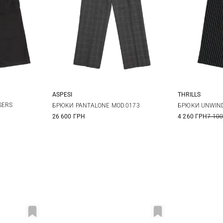
ASPESI
THRILLS
12
14
36
38
40
42
6
SERS
БРЮКИ PANTALONE MOD.0173
БРЮКИ UNWIND
26 600 ГРН
4 260 ГРН
7 100
44
14