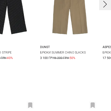
DUNST
ASPES
8
10
12
S
M
L
3
 STRIPE
БРЮКИ SUMMER CHINO SLACKS
БРЮК
 ГРН
-40%
3 100 ГРН
6 200 ГРН
-50%
17 50