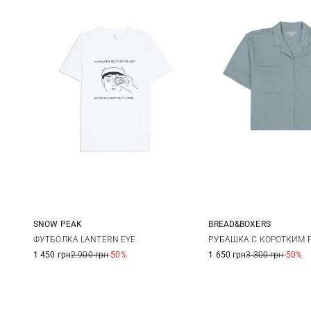
SNOW PEAK
BREAD&BOXERS
S
M
L
S
ФУТБОЛКА LANTERN EYE
РУБАШКА С КОРОТКИМ Р
1 450 грн
2 900 грн
-50%
1 650 грн
3 300 грн
-50%