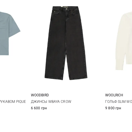
WOODBIRD
WOOLRICH
24/31
26/31
27/31
28/31
XS
УКАВОМ PIQUE
ДЖИНСЫ WBAYA CROW
ГОЛЬФ SLIM W
6 600 грн
9 800 грн
29/31
XL