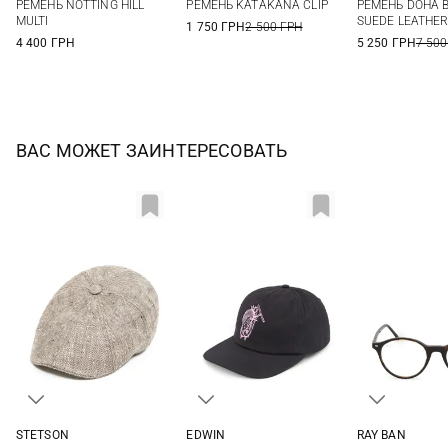
РЕМЕНЬ NOTTING HILL
РЕМЕНЬ KATAKANA CLIP
РЕМЕНЬ DOHA 
MULTI
SUEDE LEATHE
1 750 ГРН
2 500 ГРН
4 400 ГРН
5 250 ГРН
7 500
ВАС МОЖЕТ ЗАИНТЕРЕСОВАТЬ
RAY BAN
STETSON
EDWIN
One si
M
L
XL
XXL
One size