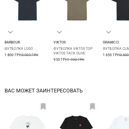
BARBOUR
VIKTOS
GRAMICCI
S
M
L
XL
M
L
XL
XXL
S
M
ФУТБОЛКА LOGO
ФУТБОЛКА VIKTOS TOP
ФУТБОЛКА CLI
XXL
3XL
VIKTOS TACK OLIVE
1 800 ГРН
3 000 ГРН
1 650 ГРН
3 300
950 ГРН
1 900 ГРН
ВАС МОЖЕТ ЗАИНТЕРЕСОВАТЬ