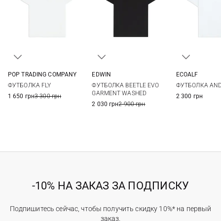
POP TRADING COMPANY
EDWIN
ECOALF
S
M
L
XL
S
M
L
XL
S
M
ФУТБОЛКА FLY
ФУТБОЛКА BEETLE EVO
ФУТБОЛКА AN
XXL
GARMENT WASHED
1 650 грн
3 300 грн
2 300 грн
2 030 грн
2 900 грн
-10% НА ЗАКАЗ ЗА ПОДПИСКУ
Подпишитесь сейчас, чтобы получить скидку 10%* на первый
заказ.