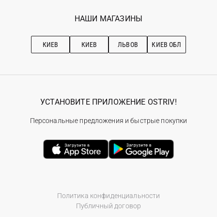
Программа лояльности
Вакансии
Избранное
Наши магазини
НАШИ МАГАЗИНЫ
Ostriv Club+
Про OSTRIV
Подписка на новости
Рекомендации по уходу
КИЕВ
КИЕВ
ЛЬВОВ
КИЕВ ОБЛ
УСТАНОВИТЕ ПРИЛОЖЕНИЕ OSTRIV!
Персональные предложения и быстрые покупки
Политика конфиденциальности
Публичный договор