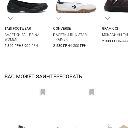
TABI FOOTWEAR
CONVERSE
GRAMICCI
36
37
38
39
36
36,5
37
37,5
38
39
БАЛЕТКИ BALLERINA
БАЛЕТКИ RUN STAR
МОКАСИНЫ TH
40
41
42
38
38,5
39
40
43
WOMEN
TRAINER
2 900 ГРН
5 800
5 340 ГРН
8 900 ГРН
2 580 ГРН
4 300 ГРН
ВАС МОЖЕТ ЗАИНТЕРЕСОВАТЬ