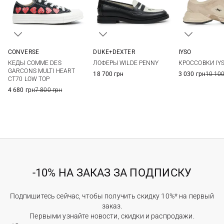
CONVERSE
DUKE+DEXTER
IYSO
3
4
5
5,5
36
37
38
39
37
38
КЕДЫ COMME DES
ЛОФЕРЫ WILDE PENNY
КРОССОВКИ IY
6
7
40
GARCONS MULTI HEART
18 700 грн
3 030 грн
10 100
CT70 LOW TOP
4 680 грн
7 800 грн
-10% НА ЗАКАЗ ЗА ПОДПИСКУ
Подпишитесь сейчас, чтобы получить скидку 10%* на первый
заказ.
Первыми узнайте новости, скидки и распродажи.