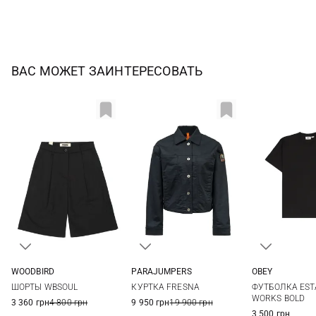
ВАС МОЖЕТ ЗАИНТЕРЕСОВАТЬ
WOODBIRD
PARAJUMPERS
OBEY
25
26
27
28
XS
S
M
S
M
ШОРТЫ WBSOUL
КУРТКА FRESNA
ФУТБОЛКА EST
XXL
WORKS BOLD
3 360 грн
4 800 грн
9 950 грн
19 900 грн
3 500 грн