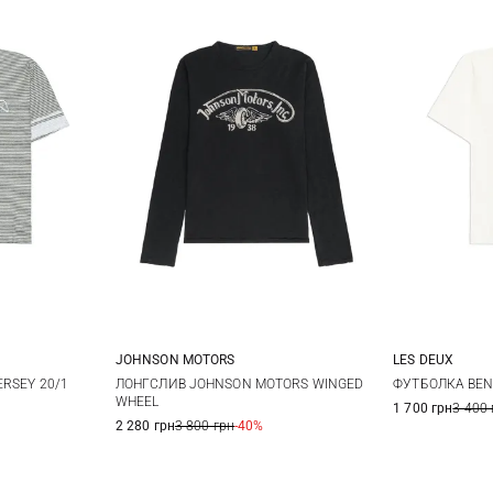
JOHNSON MOTORS
LES DEUX
M
L
XL
XXL
XL
XXL
S
ЛОНГСЛИВ JOHNSON MOTORS WINGED
ERSEY 20/1
ФУТБОЛКА BEN
WHEEL
1 700 грн
3 400 
XXL
2 280 грн
3 800 грн
-40%