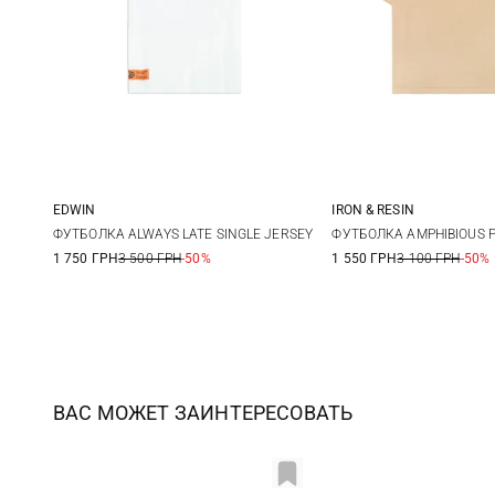
EDWIN
IRON & RESIN
S
M
L
XL
S
M
ФУТБОЛКА ALWAYS LATE SINGLE JERSEY
ФУТБОЛКА AMPHIBIOUS 
1 750 ГРН
3 500 ГРН
-50%
1 550 ГРН
3 100 ГРН
-50%
ВАС МОЖЕТ ЗАИНТЕРЕСОВАТЬ