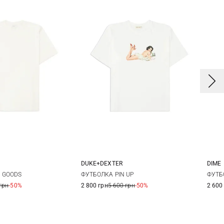
DUKE+DEXTER
DIME
M
L
XL
M
L
XL
XXL
 GOODS
ФУТБОЛКА PIN UP
ФУТБ
грн
-50%
2 800 грн
5 600 грн
-50%
2 600