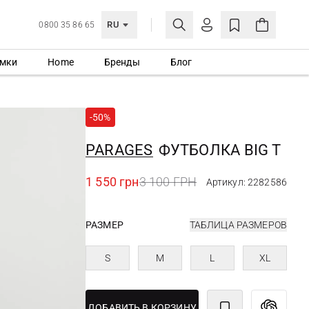
RU
0800 35 86 65
мки
Home
Бренды
Блог
ЛИЧНЫЙ КАБИНЕТ
ВОЙТИ
-50%
Еще не зарегистрированы?
СОЗДАТЬ УЧЕТНУЮ ЗАПИСЬ
PARAGES
ФУТБОЛКА BIG T
1 550 грн
3 100 ГРН
Артикул: 2282586
РАЗМЕР
ТАБЛИЦА РАЗМЕРОВ
S
M
L
XL
ДОБАВИТЬ В КОРЗИНУ