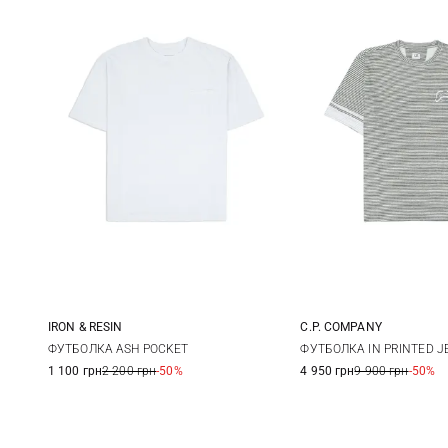
IRON & RESIN
C.P. COMPANY
M
L
XL
XXL
M
L
ФУТБОЛКА ASH POCKET
ФУТБОЛКА IN PRINTED J
1 100 грн
2 200 грн
-50%
4 950 грн
9 900 грн
-50%