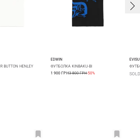
EDWIN
EVISU
L
XL
M
L
XL
XXL
R BUTTON HENLEY
ФУТБОЛКА KINBAKU-BI
ФУТБ
1 900 ГРН
3 800 ГРН
-50%
SOLD