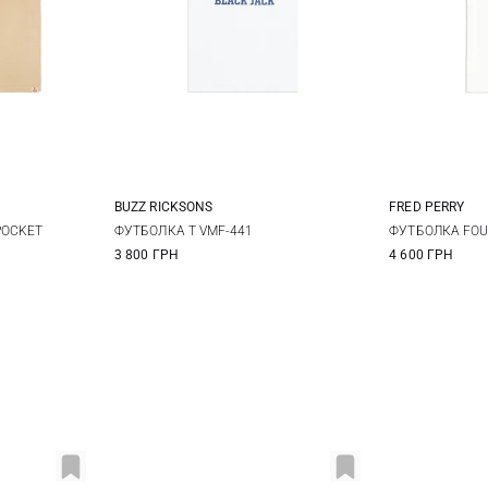
BUZZ RICKSONS
FRED PERRY
L
XL
M
L
XL
XXL
M
POCKET
ФУТБОЛКА T VMF-441
ФУТБОЛКА FOU
3 800 ГРН
4 600 ГРН