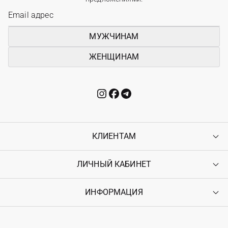
МУЖЧИНАМ
ЖЕНЩИНАМ
КЛИЕНТАМ
ЛИЧНЫЙ КАБИНЕТ
Контакты
Доставка
Оплата
ИНФОРМАЦИЯ
Войти
Возврат
Регистрация
Гарантия
Мои заказы
Программа лояльности
Вакансии
Избранное