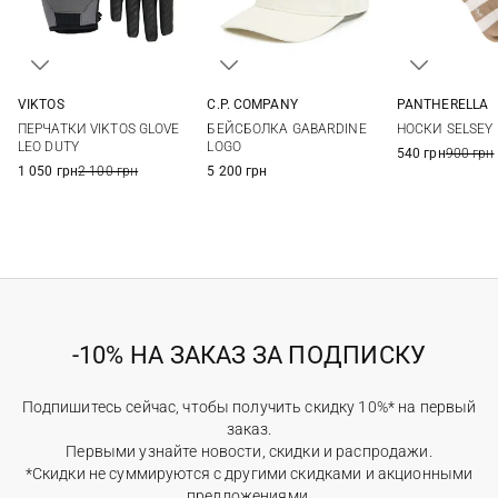
VIKTOS
C.P. COMPANY
PANTHERELLA
M
L
XL
XXL
One size
S
M
ПЕРЧАТКИ VIKTOS GLOVE
БЕЙСБОЛКА GABARDINE
НОСКИ SELSEY
LEO DUTY
LOGO
540 грн
900 грн
1 050 грн
2 100 грн
5 200 грн
-10% НА ЗАКАЗ ЗА ПОДПИСКУ
Подпишитесь сейчас, чтобы получить скидку 10%* на первый
заказ.
Первыми узнайте новости, скидки и распродажи.
*Скидки не суммируются с другими скидками и акционными
предложениями.