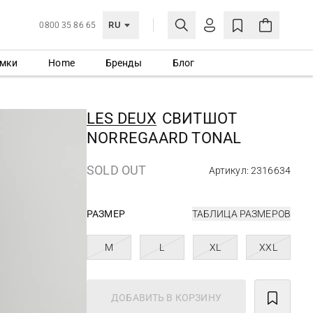
RU
0800 35 86 65
мки
Home
Бренды
Блог
ЛИЧНЫЙ КАБИНЕТ
ВОЙТИ
LES DEUX
СВИТШОТ
Еще не зарегистрированы?
NORREGAARD TONAL
СОЗДАТЬ УЧЕТНУЮ ЗАПИСЬ
SOLD OUT
Артикул: 2316634
РАЗМЕР
ТАБЛИЦА РАЗМЕРОВ
M
L
XL
XXL
ДОБАВИТЬ В КОРЗИНУ