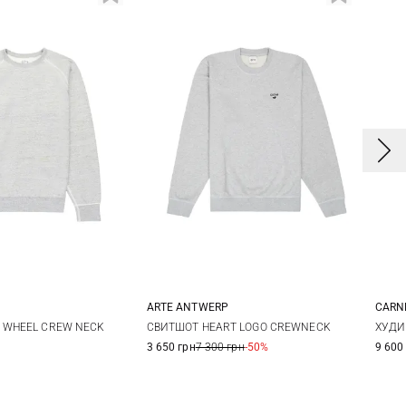
ARTE ANTWERP
CARN
3
4
5
S
M
L
XL
 WHEEL CREW NECK
СВИТШОТ HEART LOGO CREWNECK
ХУДИ
3 650 грн
7 300 грн
-50%
9 600