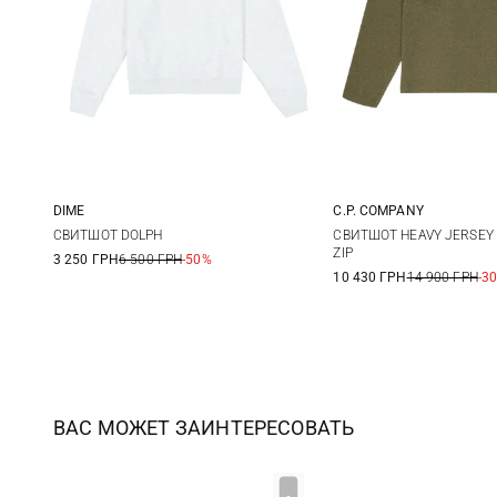
DIME
C.P. COMPANY
S
M
L
XL
M
L
СВИТШОТ DOLPH
СВИТШОТ HEAVY JERSEY 
ZIP
3 250 ГРН
6 500 ГРН
-50%
10 430 ГРН
14 900 ГРН
-3
ВАС МОЖЕТ ЗАИНТЕРЕСОВАТЬ