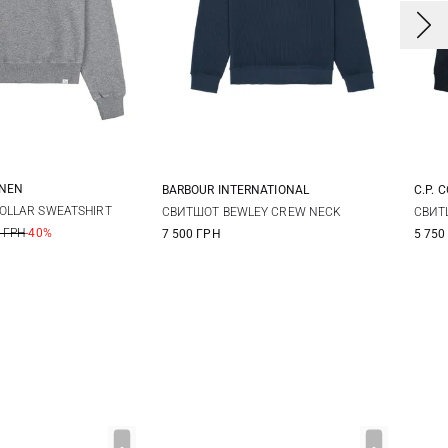
ANEN
BARBOUR INTERNATIONAL
C.P. 
L
XL
S
M
L
XL
X
OLLAR SWEATSHIRT
СВИТШОТ BEWLEY CREW NECK
СВИТ
 ГРН
-40%
7 500 ГРН
5 750
XXL
XXXL
X