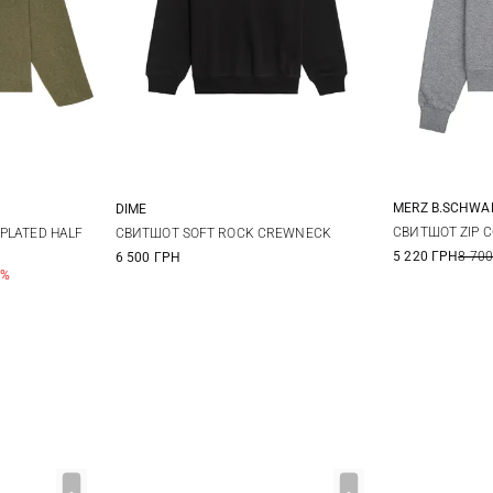
MERZ B.SCHW
DIME
M
XL
XXL
S
M
L
XL
СВИТШОТ ZIP C
PLATED HALF
СВИТШОТ SOFT ROCK CREWNECK
5 220 ГРН
8 700
6 500 ГРН
0%