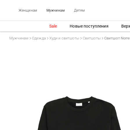
Женщинам
Мужчинам
Детям
Sale
Новые поступления
Вер
Мужчинам
Одежда
Худи и свитшоты
Свитшоты
Свитшот Norre