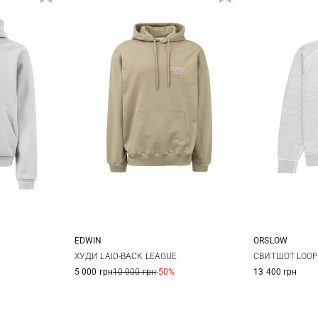
EDWIN
ORSLOW
L
XL
XS
S
M
L
2
ХУДИ LAID-BACK LEAGUE
СВИТШОТ LOOP
5 000 грн
10 000 грн
-50%
13 400 грн
XL