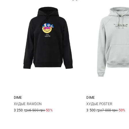
DIME
DIME
XS
S
M
L
S
M
ХУДЫЕ RAWDON
ХУДЫЕ POSTER
3 250 грн
6 500 грн
-50%
3 500 грн
7 000 грн
-50%