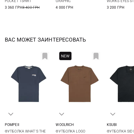
POCKET TSHIRT
GRAPHIC
WORKS EYES ST
3 360 ГРН
8 400 ГРН
4 000 ГРН
3 200 ГРН
ВАС МОЖЕТ ЗАИНТЕРЕСОВАТЬ
POMPEII
WOOLRICH
KSUBI
S
M
L
XL
L
S
M
ФУТБОЛКА WHAT´S THE
ФУТБОЛКА LOGO
ФУТБОЛКА SID 