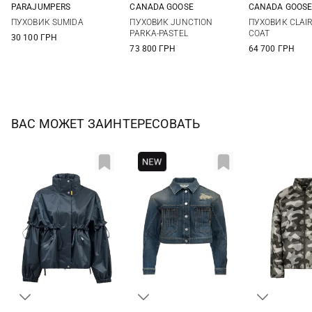
PARAJUMPERS
CANADA GOOSE
CANADA GOOS
XS
S
M
L
XS
S
M
L
S
M
ПУХОВИК SUMIDA
ПУХОВИК JUNCTION
ПУХОВИК CLAI
XL
PARKA-PASTEL
COAT
30 100 ГРН
73 800 ГРН
64 700 ГРН
ВАС МОЖЕТ ЗАИНТЕРЕСОВАТЬ