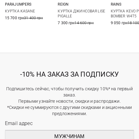
PARAJUMPERS
REIGN
RAINS
XS
S
M
S
S
M
КУРТКА KASANE
КУРТКА ДЖИНСОВАЯ LISE
КУРТКА KEVO 
PIGALLE
BOMBER W4T5
15 700 грн
31 400 грн
7 300 грн
14 600 грн
9 050 грн
18 100
-10% НА ЗАКАЗ ЗА ПОДПИСКУ
Подпишитесь сейчас, чтобы получить скидку 10%* на первый
заказ.
Первыми узнайте новости, скидки и распродажи.
*Скидки не суммируются с другими скидками и акционными
предложениями.
МУЖЧИНАМ