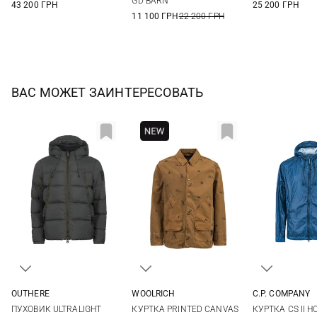
GD BARN
43 200 ГРН
25 200 ГРН
11 100 ГРН
22 200 ГРН
ВАС МОЖЕТ ЗАИНТЕРЕСОВАТЬ
OUTHERE
WOOLRICH
C.P. COMPANY
M
L
XL
L
44
46
ПУХОВИК ULTRALIGHT
КУРТКА PRINTED CANVAS
КУРТКА CS II 
52
54