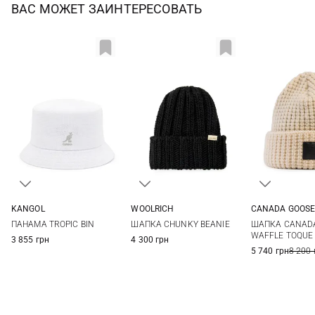
ВАС МОЖЕТ ЗАИНТЕРЕСОВАТЬ
WOOLRICH
KANGOL
CANADA GOOS
S
M
S
M
L
One si
ШАПКА CHUNKY BEANIE
ПАНАМА TROPIC BIN
ШАПКА CANAD
WAFFLE TOQUE
4 300 грн
3 855 грн
5 740 грн
8 200 