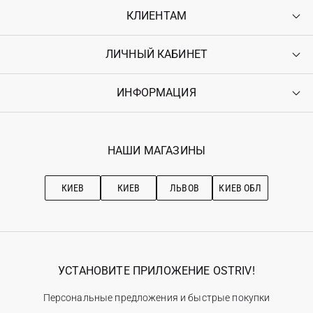
КЛИЕНТАМ
ЛИЧНЫЙ КАБИНЕТ
Контакты
Доставка
Оплата
ИНФОРМАЦИЯ
Войти
Возврат
Регистрация
Гарантия
Мои заказы
Программа лояльности
Вакансии
Избранное
Наши магазини
НАШИ МАГАЗИНЫ
Ostriv Club+
Про OSTRIV
Подписка на новости
Рекомендации по уходу
КИЕВ
КИЕВ
ЛЬВОВ
КИЕВ ОБЛ
УСТАНОВИТЕ ПРИЛОЖЕНИЕ OSTRIV!
Персональные предложения и быстрые покупки