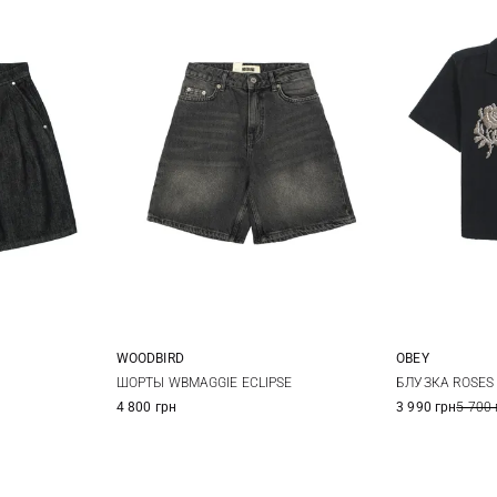
WOODBIRD
OBEY
12
14
25
26
27
28
XS
ШОРТЫ WBMAGGIE ECLIPSE
БЛУЗКА ROSES
4 800 грн
3 990 грн
5 700 
29