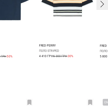
FRED PERRY
FRED
6
8
10
S
M
L
6
ПОЛО STRIPED
ПОЛО 
4 410 ГРН
6 300 ГРН
-30%
 ГРН
-50%
5 800