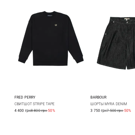
FRED PERRY
BARBOUR
6
8
10
8
10
СВИТШОТ STRIPE TAPE
ШОРТЫ MYRA DENIM
4 400 грн
8 800 грн
-50%
3 750 грн
7 500 грн
-50%