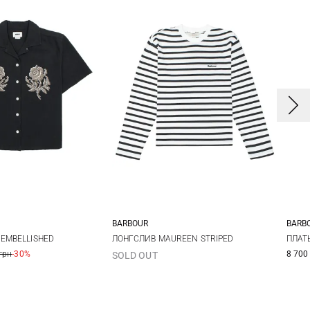
BARBOUR
BARB
S
M
L
S
M
8
 EMBELLISHED
ЛОНГСЛИВ MAUREEN STRIPED
ПЛАТЬ
грн
-30%
8 700
SOLD OUT