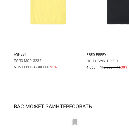
ASPESI
FRED PERRY
38
40
42
44
6
8
ПОЛО MOD. 3236
ПОЛО TWIN TIPPED
6 850 ГРН
13 700 ГРН
-50%
4 060 ГРН
5 800 ГРН
-30%
ВАС МОЖЕТ ЗАИНТЕРЕСОВАТЬ