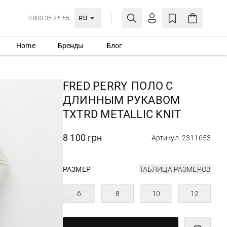
RU
0800 35 86 65
Home
Бренды
Блог
ЛИЧНЫЙ КАБИНЕТ
ВОЙТИ
FRED PERRY
ПОЛО С
Еще не зарегистрированы?
ДЛИННЫМ РУКАВОМ
СОЗДАТЬ УЧЕТНУЮ ЗАПИСЬ
TXTRD METALLIC KNIT
8 100 грн
Артикул: 2311653
РАЗМЕР
ТАБЛИЦА РАЗМЕРОВ
6
8
10
12